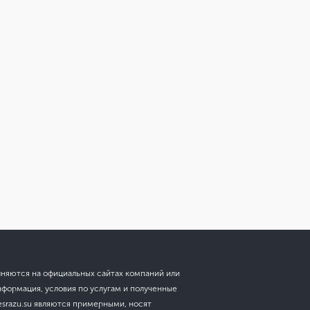
лняются на официальных сайтах компаний или
нформация, условия по услугам и полученные
esrazu.su являются примерными, носят