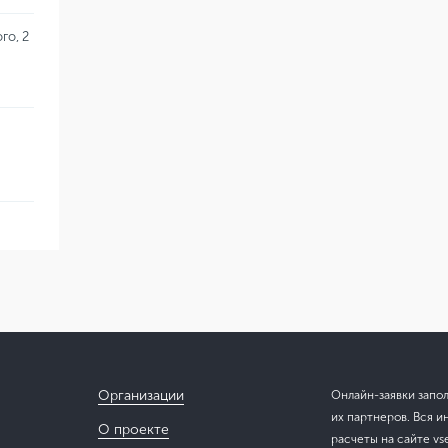
го, 2
Организации
Онлайн-заявки запо
их партнеров. Вся и
О проекте
расчеты на сайте vs