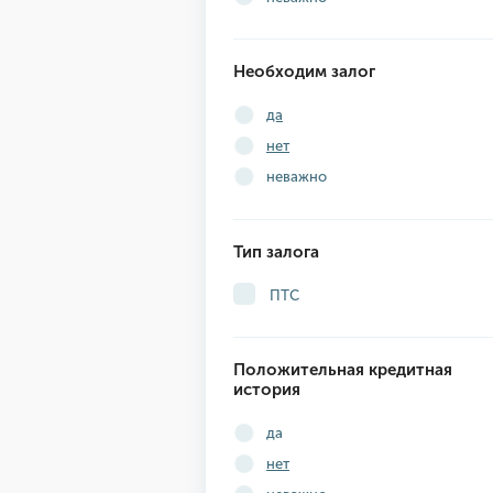
Необходим залог
да
нет
неважно
Тип залога
ПТС
Положительная кредитная
история
да
нет