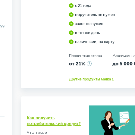
с 21 года
поручитель не нужен
залог не нужен
.99
в тот же день
наличными, на карту
Процентная ставка
Максимальна
от 21%
до 5 000 
Другие продукты банка 1
Как получить
потребительский кредит?
Что такое