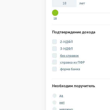
лет
18
Подтверждение дохода
2-НДФЛ
3-НДФЛ
без справок
справка из ПФР
форма банка
Необходим поручитель
да
нет
неважно