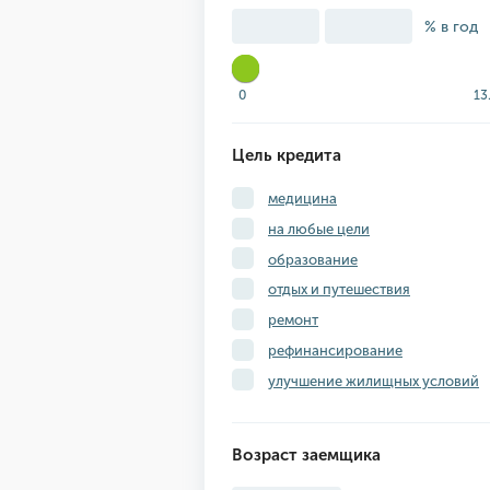
% в год
0
13
Цель кредита
медицина
на любые цели
образование
отдых и путешествия
ремонт
рефинансирование
улучшение жилищных условий
Возраст заемщика