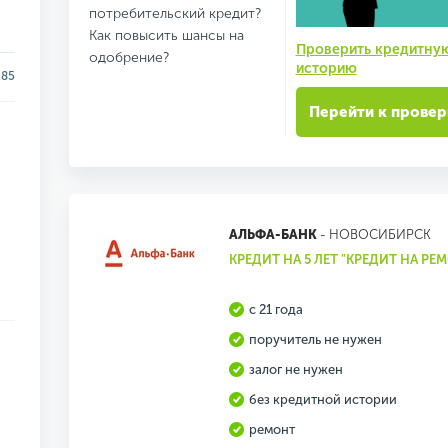
потребительский кредит?
Как повысить шансы на
Проверить кредитну
одобрение?
историю
85
Перейти к провер
АЛЬФА-БАНК
- НОВОСИБИРСК
КРЕДИТ НА 5 ЛЕТ "КРЕДИТ НА РЕ
с 21 года
поручитель не нужен
залог не нужен
без кредитной истории
ремонт