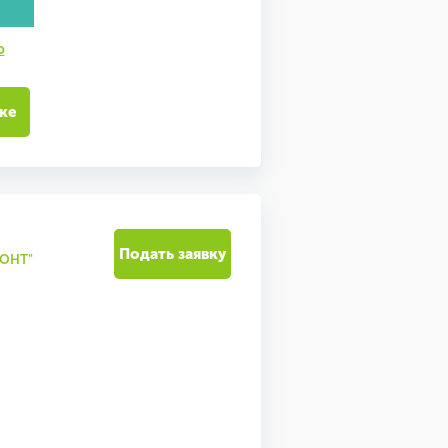
ю
ке
Подать заявку
МОНТ"